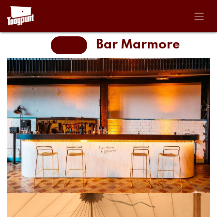
Overslaan naar inhoud
Bar Marmore
terug