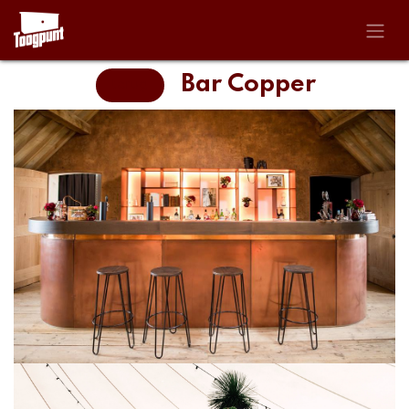
Overslaan naar inhoud
Bar Copper
terug